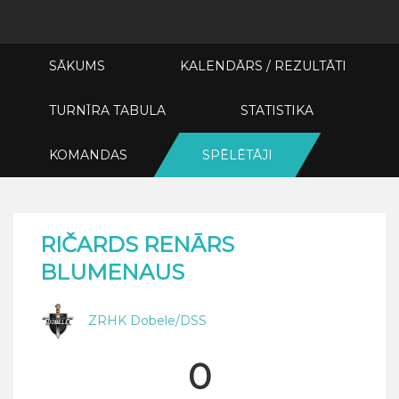
SĀKUMS
KALENDĀRS / REZULTĀTI
TURNĪRA TABULA
STATISTIKA
KOMANDAS
SPĒLĒTĀJI
RIČARDS RENĀRS
BLUMENAUS
ZRHK Dobele/DSS
0