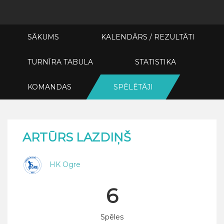
SĀKUMS
KALENDĀRS / REZULTĀTI
TURNĪRA TABULA
STATISTIKA
KOMANDAS
SPĒLĒTĀJI
ARTŪRS LAZDIŅŠ
HK Ogre
6
Spēles