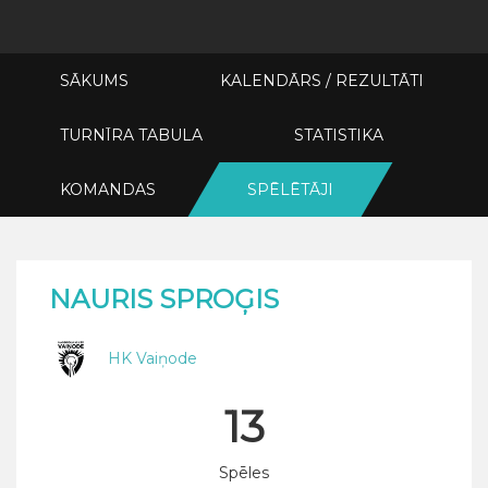
SĀKUMS
KALENDĀRS / REZULTĀTI
TURNĪRA TABULA
STATISTIKA
KOMANDAS
SPĒLĒTĀJI
NAURIS SPROĢIS
HK Vaiņode
13
Spēles