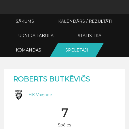
SĀKUMS
KALENDĀRS / REZULTĀTI
TURNĪRA TABULA
STATISTIKA
KOMANDAS
SPĒLĒTĀJI
ROBERTS BUTKĒVIČS
HK Vaiņode
7
Spēles