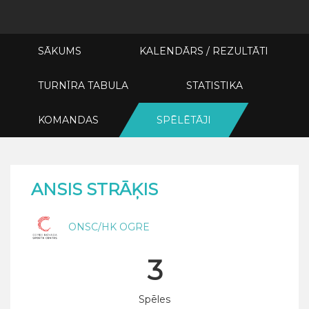
SĀKUMS
KALENDĀRS / REZULTĀTI
TURNĪRA TABULA
STATISTIKA
KOMANDAS
SPĒLĒTĀJI
ANSIS STRĀĶIS
ONSC/HK OGRE
3
Spēles