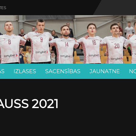
TES
AS
IZLASES
SACENSĪBAS
JAUNATNE
N
USS 2021