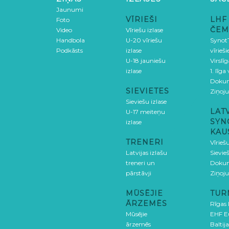
Jaunumi
VĪRIEŠI
LHF
Foto
ČEM
Video
Vīriešu izlase
Handbola
U-20 vīriešu
SynotT
Podkāsts
izlase
vīrieš
U-18 jauniešu
Virslī
izlase
1. līga
Doku
SIEVIETES
Ziņoj
Sieviešu izlase
LAT
U-17 meiteņu
SYN
izlase
KAU
TRENERI
Vīrieš
Latvijas izlašu
Sievie
treneri un
Doku
pārstāvji
Ziņoj
MŪSĒJIE
TUR
ĀRZEMĒS
Rīgas
Mūsējie
EHF E
ārzemēs
Baltija