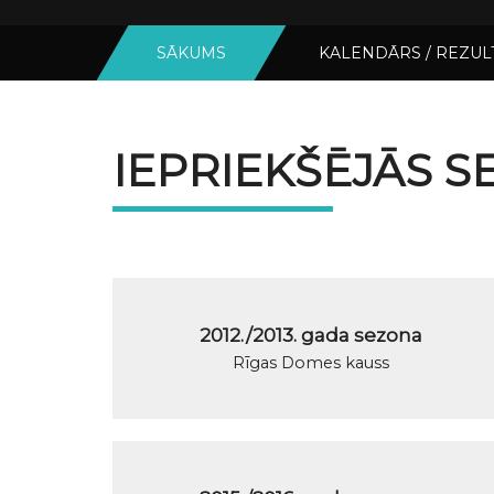
SĀKUMS
KALENDĀRS / REZUL
IEPRIEKŠĒJĀS 
2012./2013. gada sezona
Rīgas Domes kauss