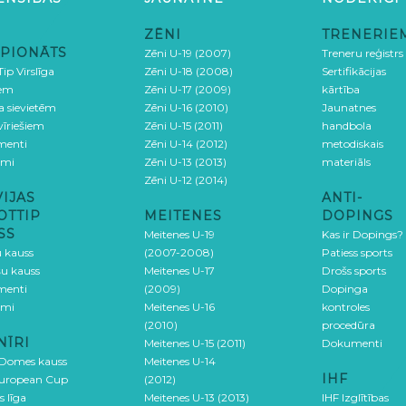
ZĒNI
TRENERIE
PIONĀTS
Zēni U-19 (2007)
Treneru reģistrs
ip Virslīga
Zēni U-18 (2008)
Sertifikācijas
iem
Zēni U-17 (2009)
kārtība
ga sievietēm
Zēni U-16 (2010)
Jaunatnes
 vīriešiem
Zēni U-15 (2011)
handbola
menti
Zēni U-14 (2012)
metodiskais
umi
Zēni U-13 (2013)
materiāls
Zēni U-12 (2014)
VIJAS
ANTI-
OTTIP
MEITENES
DOPINGS
SS
Meitenes U-19
Kas ir Dopings?
u kauss
(2007-2008)
Patiess sports
šu kauss
Meitenes U-17
Drošs sports
menti
(2009)
Dopinga
umi
Meitenes U-16
kontroles
(2010)
procedūra
NĪRI
Meitenes U-15 (2011)
Dokumenti
 Domes kauss
Meitenes U-14
IHF
uropean Cup
(2012)
s līga
Meitenes U-13 (2013)
IHF Izglītības