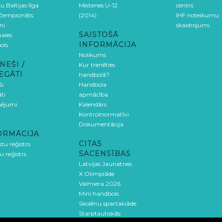
u Baltijas līga
Meitenes U-12
centrs
 čempionāts
(2014)
IHF noteikumu
ni
skaidrojumi
SAISTOŠĀ
ales
INFORMĀCIJA
ols
Nolikums
NEŠI /
Kur trenēties
EGĀTI
handbolā?
ši
Handbola
ti
apmācība
ējumi
Kalendārs
Kontrolnormatīvi
Dokumentācija
ORMĀCIJA
CITAS
stu reģistrs
SACENSĪBAS
u reģistrs
Latvijas Jaunatnes
X Olimpiāde
Valmiera 2026
Mini handbols
Skolēnu spartakiāde
Starptautiskās