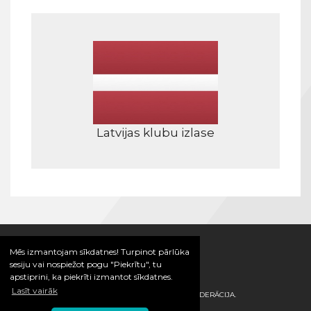
Latvijas klubu izlase
Mēs izmantojam sīkdatnes! Turpinot pārlūka
sesiju vai nospiežot pogu "Piekrītu", tu
apstiprini, ka piekrīti izmantot sīkdatnes.
Lasīt vairāk
© 2026 / LATVIJAS HANDBOLA FEDERĀCIJA.