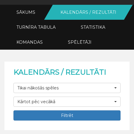
SĀKUMS
KALENDĀRS / REZULTĀTI
TURNĪRA TABULA
STATISTIKA
KOMANDAS
SPĒLĒTĀJI
KALENDĀRS / REZULTĀTI
Tikai nākošās spēles
Kārtot pēc vecākā
Filtrēt