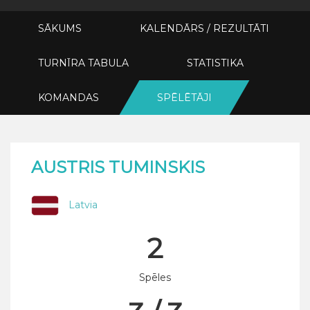
SĀKUMS
KALENDĀRS / REZULTĀTI
TURNĪRA TABULA
STATISTIKA
KOMANDAS
SPĒLĒTĀJI
AUSTRIS TUMINSKIS
Latvia
2
Spēles