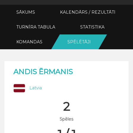
SĀKUMS
KALENDĀRS / REZULTĀTI
TURNĪRA TABULA
STATISTIKA
KOMANDAS
SPĒLĒTĀJI
ANDIS ĒRMANIS
Latvia
2
Spēles