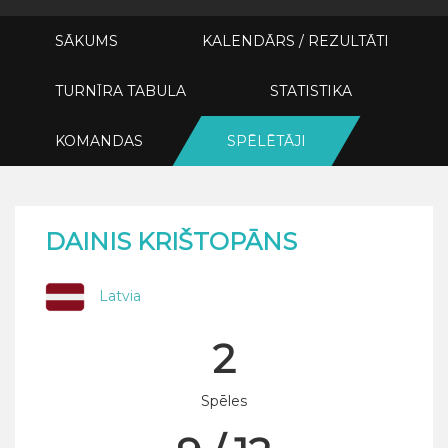
SĀKUMS
KALENDĀRS / REZULTĀTI
TURNĪRA TABULA
STATISTIKA
KOMANDAS
SPĒLĒTĀJI
DAINIS KRIŠTOPĀNS
Latvia
2
Spēles