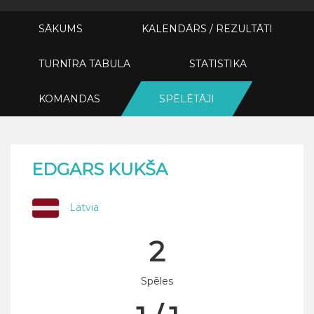
SĀKUMS
KALENDĀRS / REZULTĀTI
TURNĪRA TABULA
STATISTIKA
KOMANDAS
SPĒLĒTĀJI
EDGARS KUKŠA
Latvia
2
Spēles