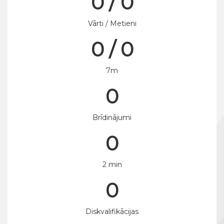
0 / 0
Vārti / Metieni
0 / 0
7m
0
Brīdinājumi
0
2 min
0
Diskvalifikācijas