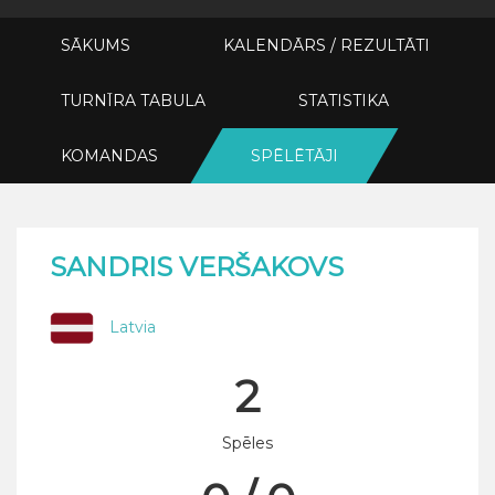
SĀKUMS
KALENDĀRS / REZULTĀTI
TURNĪRA TABULA
STATISTIKA
KOMANDAS
SPĒLĒTĀJI
SANDRIS VERŠAKOVS
Latvia
2
Spēles