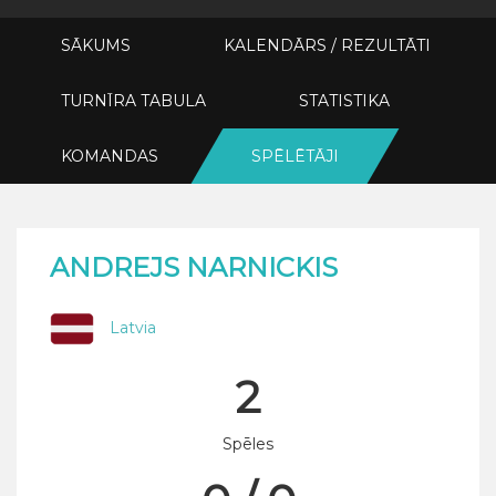
SĀKUMS
KALENDĀRS / REZULTĀTI
TURNĪRA TABULA
STATISTIKA
KOMANDAS
SPĒLĒTĀJI
ANDREJS NARNICKIS
Latvia
2
Spēles