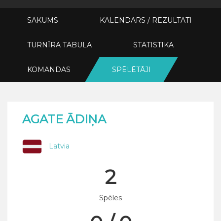
SĀKUMS
KALENDĀRS / REZULTĀTI
TURNĪRA TABULA
STATISTIKA
KOMANDAS
SPĒLĒTĀJI
AGATE ĀDIŅA
Latvia
2
Spēles