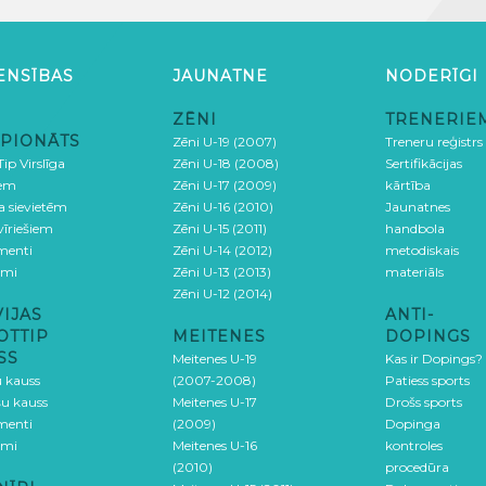
ENSĪBAS
JAUNATNE
NODERĪGI
ZĒNI
TRENERIE
PIONĀTS
Zēni U-19 (2007)
Treneru reģistrs
ip Virslīga
Zēni U-18 (2008)
Sertifikācijas
iem
Zēni U-17 (2009)
kārtība
ga sievietēm
Zēni U-16 (2010)
Jaunatnes
 vīriešiem
Zēni U-15 (2011)
handbola
menti
Zēni U-14 (2012)
metodiskais
umi
Zēni U-13 (2013)
materiāls
Zēni U-12 (2014)
VIJAS
ANTI-
OTTIP
MEITENES
DOPINGS
SS
Meitenes U-19
Kas ir Dopings?
u kauss
(2007-2008)
Patiess sports
šu kauss
Meitenes U-17
Drošs sports
menti
(2009)
Dopinga
umi
Meitenes U-16
kontroles
(2010)
procedūra