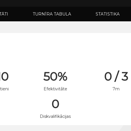
TĀTI
TURNĪRA TABULA
STATISTIKA
10
50%
0 / 3
tieni
Efektivitāte
7m
0
n
Diskvalifikācijas