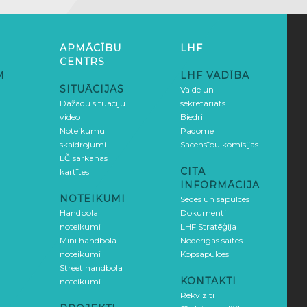
APMĀCĪBU
LHF
CENTRS
M
LHF VADĪBA
SITUĀCIJAS
Valde un
Dažādu situāciju
sekretariāts
video
Biedri
Noteikumu
Padome
skaidrojumi
Sacensību komisijas
LČ sarkanās
CITA
kartītes
INFORMĀCIJA
NOTEIKUMI
Sēdes un sapulces
Handbola
Dokumenti
noteikumi
LHF Stratēģija
Mini handbola
Noderīgas saites
noteikumi
Kopsapulces
Street handbola
KONTAKTI
noteikumi
Rekvizīti