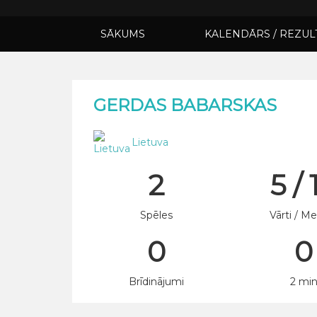
SĀKUMS
KALENDĀRS / REZUL
GERDAS BABARSKAS
Lietuva
2
5 / 
Spēles
Vārti / Me
0
0
Brīdinājumi
2 mi