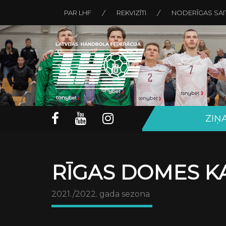
PAR LHF
REKVIZĪTI
NODERĪGAS SAI
ZIŅ
RĪGAS DOMES KA
2021./2022. gada sezona