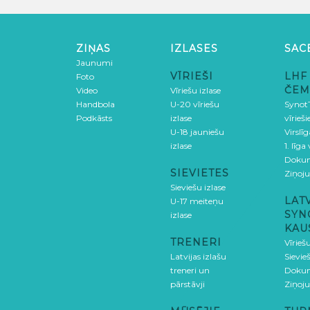
ZIŅAS
IZLASES
SAC
Jaunumi
VĪRIEŠI
LHF
Foto
ČEM
Video
Vīriešu izlase
Handbola
U-20 vīriešu
SynotT
Podkāsts
izlase
vīrieš
U-18 jauniešu
Virslī
izlase
1. līga
Doku
SIEVIETES
Ziņoj
Sieviešu izlase
LAT
U-17 meiteņu
SYN
izlase
KAU
TRENERI
Vīrieš
Latvijas izlašu
Sievie
treneri un
Doku
pārstāvji
Ziņoj