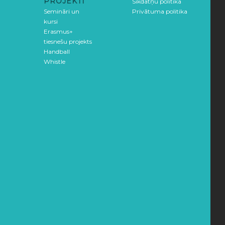
PROJEKTI
Sīkdatņu politika
Semināri un
Privātuma politika
kursi
Erasmus+
tiesnešu projekts
Handball
Whistle