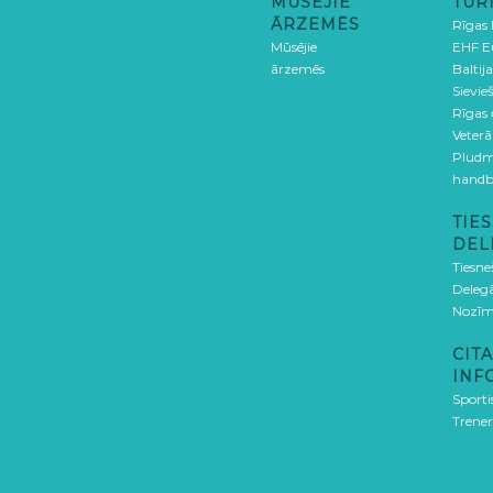
MŪSĒJIE
TUR
ĀRZEMĒS
Rīgas
Mūsējie
EHF E
ārzemēs
Baltija
Sievieš
Rīgas
Veterā
Pludm
handb
TIES
DEL
Tiesne
Delegā
Nozīm
CITA
INF
Sporti
Trener