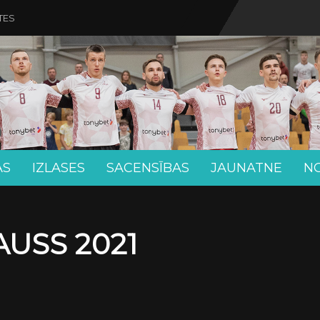
TES
AS
IZLASES
SACENSĪBAS
JAUNATNE
N
USS 2021