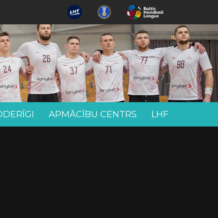
ODERĪGI
APMĀCĪBU CENTRS
LHF