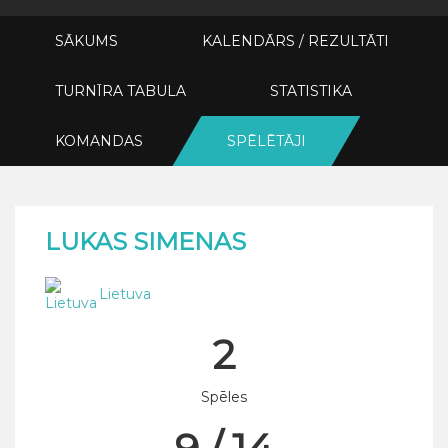
SĀKUMS
KALENDĀRS / REZULTĀTI
TURNĪRA TABULA
STATISTIKA
KOMANDAS
SPĒLĒTĀJI
LUKAS SIMENAS
Lietuva
2
Spēles