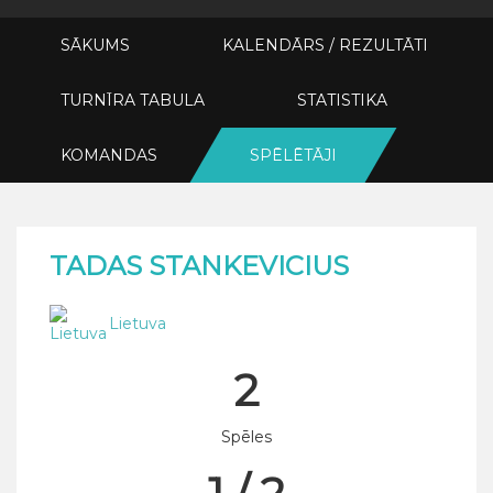
SĀKUMS
KALENDĀRS / REZULTĀTI
TURNĪRA TABULA
STATISTIKA
KOMANDAS
SPĒLĒTĀJI
TADAS STANKEVICIUS
Lietuva
2
Spēles