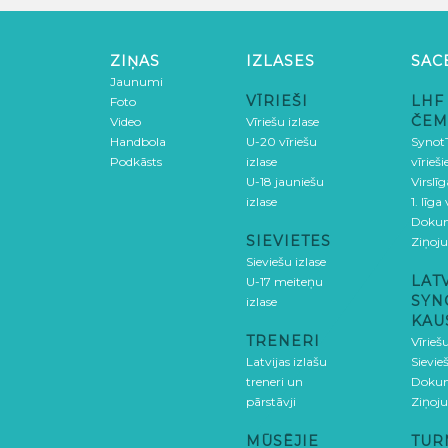
ZIŅAS
IZLASES
SAC
Jaunumi
VĪRIEŠI
LHF
Foto
ČEM
Video
Vīriešu izlase
Handbola
U-20 vīriešu
SynotT
Podkāsts
izlase
vīrieš
U-18 jauniešu
Virslī
izlase
1. līga
Doku
SIEVIETES
Ziņoj
Sieviešu izlase
LAT
U-17 meiteņu
SYN
izlase
KAU
TRENERI
Vīrieš
Latvijas izlašu
Sievie
treneri un
Doku
pārstāvji
Ziņoj
MŪSĒJIE
TUR