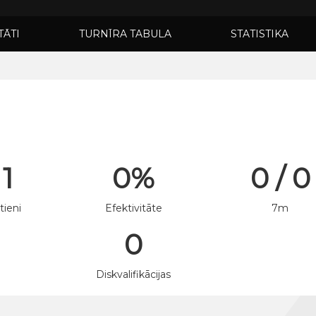
TĀTI
TURNĪRA TABULA
STATISTIKA
 1
0%
0 / 0
tieni
Efektivitāte
7m
0
n
Diskvalifikācijas