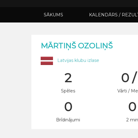
SĀKUMS
KALENDĀRS / REZUL
MĀRTIŅŠ OZOLIŅŠ
Latvijas klubu izlase
2
0 /
Spēles
Vārti / Me
0
0
Brīdinājumi
2 mi