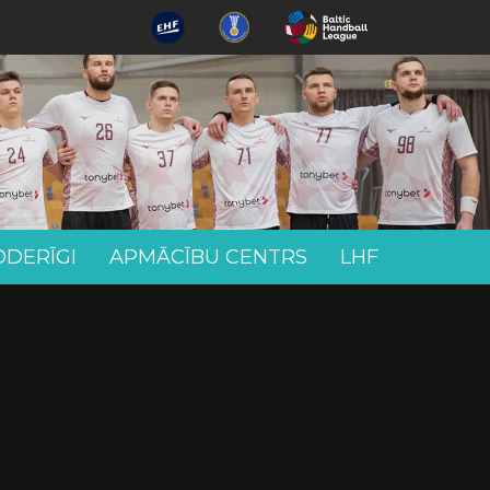
ODERĪGI
APMĀCĪBU CENTRS
LHF