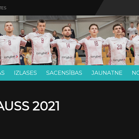
TES
AS
IZLASES
SACENSĪBAS
JAUNATNE
N
USS 2021