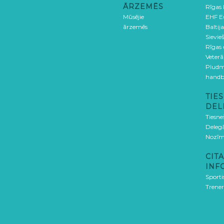
ĀRZEMĒS
Rīgas
Mūsējie
EHF E
ārzemēs
Baltija
Sievieš
Rīgas
Veterā
Pludm
handb
TIES
DEL
Tiesne
Delegā
Nozīm
CITA
INF
Sporti
Trener