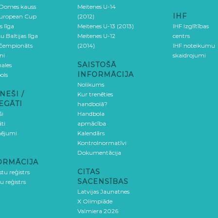
 Domes kauss
Meitenes U-14
IHF
uropean Cup
(2012)
s līga
Meitenes U-13 (2013)
IHF Izglītības
u Baltijas līga
Meitenes U-12
centrs
 čempionāts
(2014)
IHF noteikumu
ni
skaidrojumi
SAISTOŠĀ
ales
INFORMĀCIJA
ols
Nolikums
NEŠI /
Kur trenēties
EGĀTI
handbolā?
ši
Handbola
ti
apmācība
ējumi
Kalendārs
Kontrolnormatīvi
Dokumentācija
ORMĀCIJA
CITAS
stu reģistrs
SACENSĪBAS
u reģistrs
Latvijas Jaunatnes
X Olimpiāde
Valmiera 2026