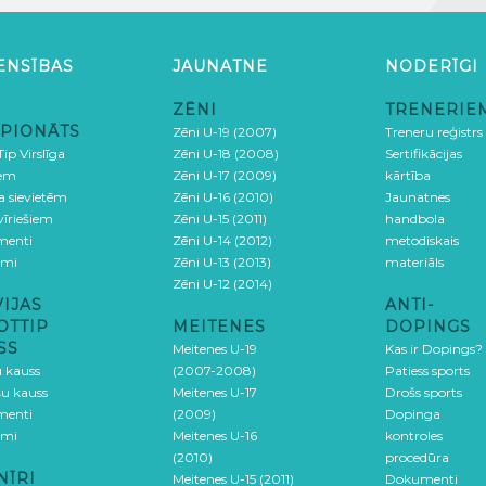
ENSĪBAS
JAUNATNE
NODERĪGI
ZĒNI
TRENERIE
PIONĀTS
Zēni U-19 (2007)
Treneru reģistrs
ip Virslīga
Zēni U-18 (2008)
Sertifikācijas
iem
Zēni U-17 (2009)
kārtība
ga sievietēm
Zēni U-16 (2010)
Jaunatnes
 vīriešiem
Zēni U-15 (2011)
handbola
menti
Zēni U-14 (2012)
metodiskais
umi
Zēni U-13 (2013)
materiāls
Zēni U-12 (2014)
VIJAS
ANTI-
OTTIP
MEITENES
DOPINGS
SS
Meitenes U-19
Kas ir Dopings?
u kauss
(2007-2008)
Patiess sports
šu kauss
Meitenes U-17
Drošs sports
menti
(2009)
Dopinga
umi
Meitenes U-16
kontroles
(2010)
procedūra
NĪRI
Meitenes U-15 (2011)
Dokumenti