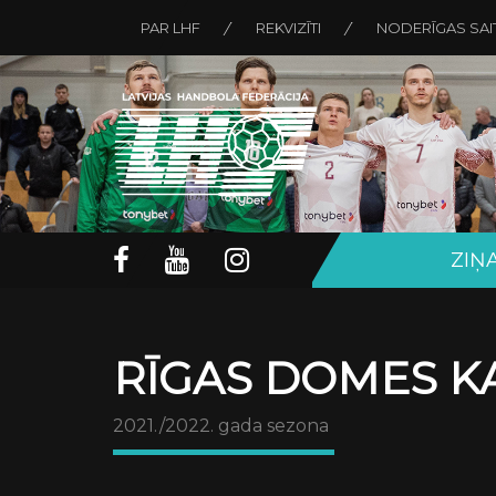
PAR LHF
REKVIZĪTI
NODERĪGAS SAI
ZIŅ
RĪGAS DOMES KA
2021./2022. gada sezona