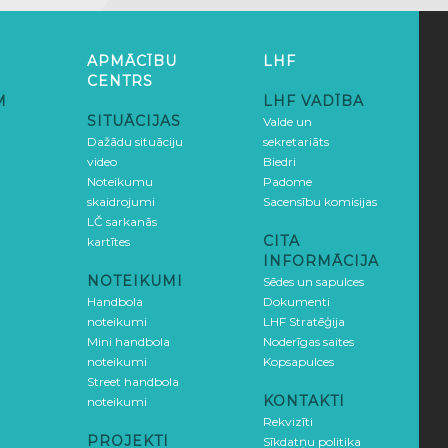
APMĀCĪBU
LHF
CENTRS
M
LHF VADĪBA
SITUĀCIJAS
Valde un
Dažādu situāciju
sekretariāts
video
Biedri
Noteikumu
Padome
skaidrojumi
Sacensību komisijas
LČ sarkanās
CITA
kartītes
INFORMĀCIJA
NOTEIKUMI
Sēdes un sapulces
Handbola
Dokumenti
noteikumi
LHF Stratēģija
Mini handbola
Noderīgas saites
noteikumi
Kopsapulces
Street handbola
KONTAKTI
noteikumi
Rekvizīti
PROJEKTI
Sīkdatņu politika