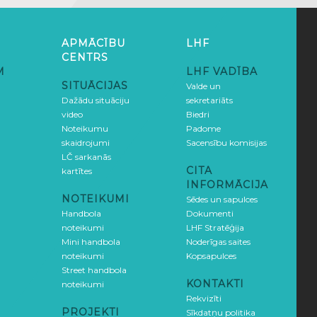
APMĀCĪBU
LHF
CENTRS
M
LHF VADĪBA
SITUĀCIJAS
Valde un
Dažādu situāciju
sekretariāts
video
Biedri
Noteikumu
Padome
skaidrojumi
Sacensību komisijas
LČ sarkanās
CITA
kartītes
INFORMĀCIJA
NOTEIKUMI
Sēdes un sapulces
Handbola
Dokumenti
noteikumi
LHF Stratēģija
Mini handbola
Noderīgas saites
noteikumi
Kopsapulces
Street handbola
KONTAKTI
noteikumi
Rekvizīti
PROJEKTI
Sīkdatņu politika