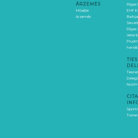
ĀRZEMĒS
Rīgas
Mūsējie
EHF E
ārzemēs
Baltija
Sievieš
Rīgas
Veterā
Pludm
handb
TIES
DEL
Tiesne
Delegā
Nozīm
CITA
INF
Sporti
Trener