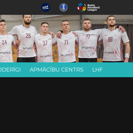
ODERĪGI
APMĀCĪBU CENTRS
LHF