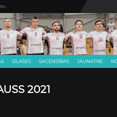
TES
AS
IZLASES
SACENSĪBAS
JAUNATNE
N
USS 2021