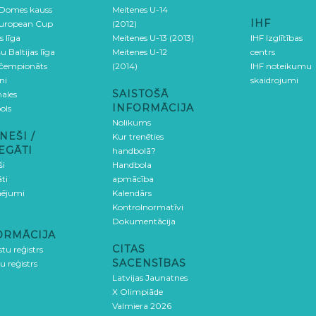
 Domes kauss
Meitenes U-14
IHF
uropean Cup
(2012)
s līga
Meitenes U-13 (2013)
IHF Izglītības
u Baltijas līga
Meitenes U-12
centrs
 čempionāts
(2014)
IHF noteikumu
ni
skaidrojumi
SAISTOŠĀ
ales
INFORMĀCIJA
ols
Nolikums
NEŠI /
Kur trenēties
EGĀTI
handbolā?
ši
Handbola
ti
apmācība
ējumi
Kalendārs
Kontrolnormatīvi
Dokumentācija
ORMĀCIJA
CITAS
stu reģistrs
SACENSĪBAS
u reģistrs
Latvijas Jaunatnes
X Olimpiāde
Valmiera 2026