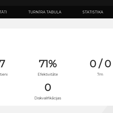
TĀTI
TURNĪRA TABULA
STATISTIKA
 7
71%
0 / 0
tieni
Efektivitāte
7m
0
n
Diskvalifikācijas