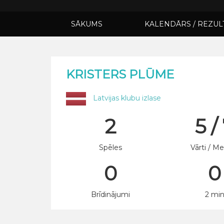
SĀKUMS
KALENDĀRS / REZUL
KRISTERS PLŪME
Latvijas klubu izlase
2
5 /
Spēles
Vārti / Me
0
0
Brīdinājumi
2 mi