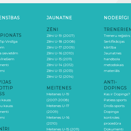
ENSĪBAS
JAUNATNE
NODERĪGI
ZĒNI
TRENERIE
PIONĀTS
Zēni U-19 (2007)
Treneru reģistrs
ip Virslīga
Zēni U-18 (2008)
Sertifikācijas
iem
Zēni U-17 (2009)
kārtība
ga sievietēm
Zēni U-16 (2010)
Jaunatnes
 vīriešiem
Zēni U-15 (2011)
handbola
menti
Zēni U-14 (2012)
metodiskais
umi
Zēni U-13 (2013)
materiāls
Zēni U-12 (2014)
VIJAS
ANTI-
OTTIP
MEITENES
DOPINGS
SS
Meitenes U-19
Kas ir Dopings?
u kauss
(2007-2008)
Patiess sports
šu kauss
Meitenes U-17
Drošs sports
menti
(2009)
Dopinga
umi
Meitenes U-16
kontroles
(2010)
procedūra
NĪRI
Meitenes U-15 (2011)
Dokumenti