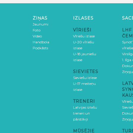
ZIŅAS
IZLASES
SAC
Jaunumi
VĪRIEŠI
LHF
Foto
ČEM
Video
Vīriešu izlase
Handbola
U-20 vīriešu
SynotT
Podkāsts
izlase
vīrieš
U-18 jauniešu
Virslī
izlase
1. līga
Doku
SIEVIETES
Ziņoj
Sieviešu izlase
LAT
U-17 meiteņu
SYN
izlase
KAU
TRENERI
Vīrieš
Latvijas izlašu
Sievie
treneri un
Doku
pārstāvji
Ziņoj
MŪSĒJIE
TUR