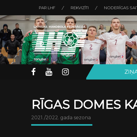
PAR LHF
REKVIZĪTI
NODERĪGAS SAI
ZIŅ
RĪGAS DOMES KA
2021./2022. gada sezona