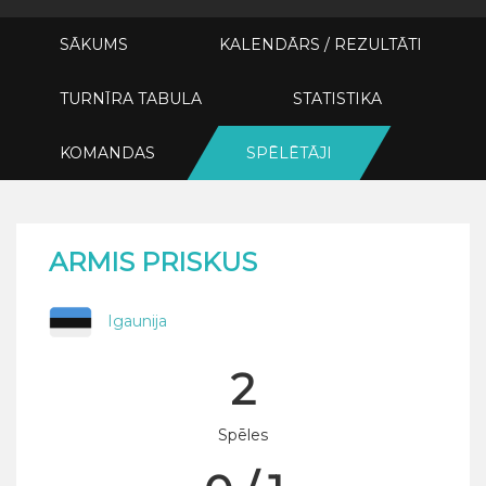
SĀKUMS
KALENDĀRS / REZULTĀTI
TURNĪRA TABULA
STATISTIKA
KOMANDAS
SPĒLĒTĀJI
ARMIS PRISKUS
Igaunija
2
Spēles