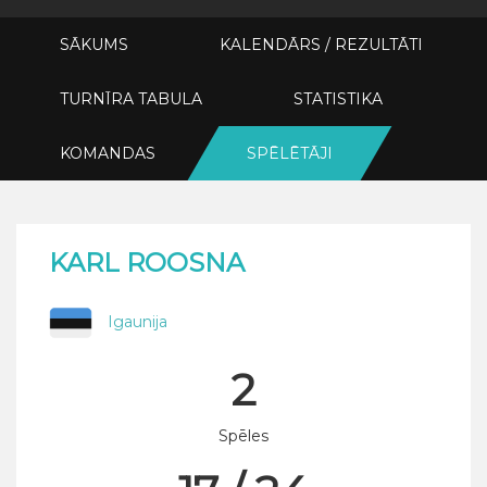
SĀKUMS
KALENDĀRS / REZULTĀTI
TURNĪRA TABULA
STATISTIKA
KOMANDAS
SPĒLĒTĀJI
KARL ROOSNA
Igaunija
2
Spēles