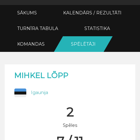
SĀKUMS
KALENDĀRS / REZULTĀTI
TURNĪRA TABULA
STATISTIKA
KOMANDAS
SPĒLĒTĀJI
MIHKEL LÕPP
Igaunija
2
Spēles