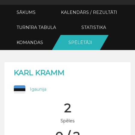
SĀKUMS
KALENDĀRS / REZULTĀTI
TURNĪRA TABULA
STATISTIKA
KOMANDAS
SPĒLĒTĀJI
KARL KRAMM
Igaunija
2
Spēles