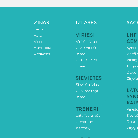
ZIŅAS
IZLASES
SAC
Jaunumi
VĪRIEŠI
LHF
Foto
ČEM
Video
Vīriešu izlase
Handbola
U-20 vīriešu
SynotT
Podkāsts
izlase
vīrieš
U-18 jauniešu
Virslī
izlase
1. līga
Doku
SIEVIETES
Ziņoj
Sieviešu izlase
LAT
U-17 meiteņu
SYN
izlase
KAU
TRENERI
Vīrieš
Latvijas izlašu
Sievie
treneri un
Doku
pārstāvji
Ziņoj