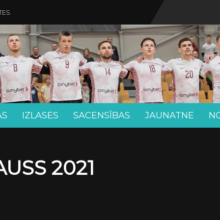
TES
AS
IZLASES
SACENSĪBAS
JAUNATNE
N
USS 2021