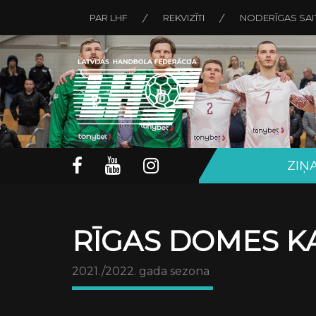
PAR LHF
REKVIZĪTI
NODERĪGAS SAI
ZIŅ
RĪGAS DOMES KA
2021./2022. gada sezona