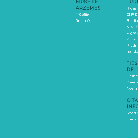
MŪSĒJIE
TUR
ĀRZEMĒS
Rīgas
Mūsējie
EHF E
ārzemēs
Baltija
Sievieš
Rīgas
Veterā
Pludm
handb
TIES
DEL
Tiesne
Delegā
Nozīm
CITA
INF
Sporti
Trener