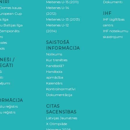
NĪRI
Meitenes U-15 (2011)
Dokumenti
 Domes kauss
Meitenes U-14
IHF
uropean Cup
(2012)
s līga
Meitenes U-13 (2013)
IHF Izglītības
u Baltijas līga
Meitenes U-12
centrs
 čempionāts
(2014)
IHF noteikumu
ni
skaidrojumi
SAISTOŠĀ
ales
INFORMĀCIJA
ols
Nolikums
NEŠI /
Kur trenēties
EGĀTI
handbolā?
ši
Handbola
ti
apmācība
ējumi
Kalendārs
Kontrolnormatīvi
Dokumentācija
ORMĀCIJA
CITAS
stu reģistrs
SACENSĪBAS
u reģistrs
Latvijas Jaunatnes
X Olimpiāde
Valmiera 2026