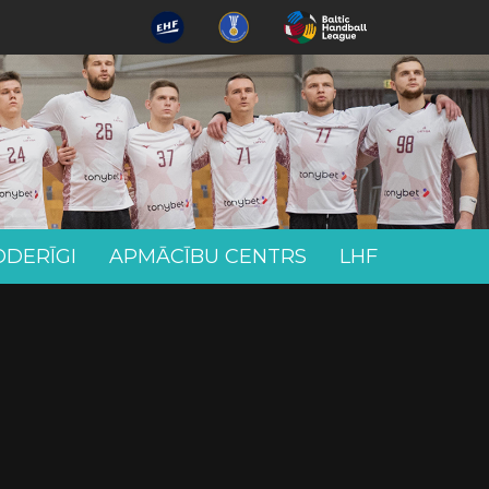
ODERĪGI
APMĀCĪBU CENTRS
LHF