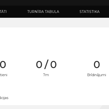
TĀTI
TURNĪRA TABULA
STATISTIKA
 0
0 / 0
0
tieni
7m
Brīdinājumi
ācijas