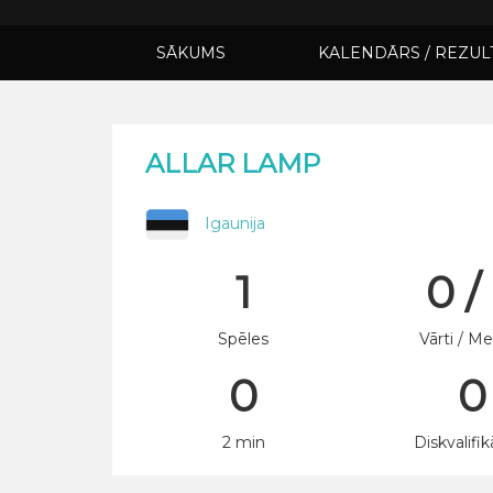
SĀKUMS
KALENDĀRS / REZUL
ALLAR LAMP
Igaunija
1
0 /
Spēles
Vārti / Me
0
0
2 min
Diskvalifik