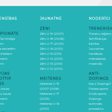
ENSĪBAS
JAUNATNE
NODERĪGI
ZĒNI
TRENERIE
PIONĀTS
Zēni U-19 (2007)
Treneru reģistrs
ip Virslīga
Zēni U-18 (2008)
Sertifikācijas
iem
Zēni U-17 (2009)
kārtība
ga sievietēm
Zēni U-16 (2010)
Jaunatnes
 vīriešiem
Zēni U-15 (2011)
handbola
menti
Zēni U-14 (2012)
metodiskais
umi
Zēni U-13 (2013)
materiāls
Zēni U-12 (2014)
VIJAS
ANTI-
OTTIP
MEITENES
DOPINGS
SS
Meitenes U-19
Kas ir Dopings?
u kauss
(2007-2008)
Patiess sports
šu kauss
Meitenes U-17
Drošs sports
menti
(2009)
Dopinga
umi
Meitenes U-16
kontroles
(2010)
procedūra