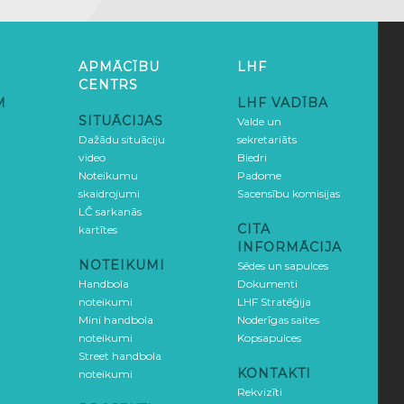
APMĀCĪBU
LHF
CENTRS
M
LHF VADĪBA
SITUĀCIJAS
Valde un
Dažādu situāciju
sekretariāts
video
Biedri
Noteikumu
Padome
skaidrojumi
Sacensību komisijas
LČ sarkanās
CITA
kartītes
INFORMĀCIJA
NOTEIKUMI
Sēdes un sapulces
Handbola
Dokumenti
noteikumi
LHF Stratēģija
Mini handbola
Noderīgas saites
noteikumi
Kopsapulces
Street handbola
KONTAKTI
noteikumi
Rekvizīti