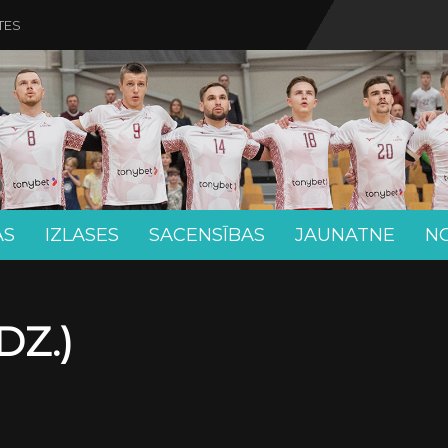
TES
AS
IZLASES
SACENSĪBAS
JAUNATNE
N
DZ.)