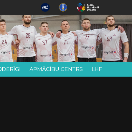
ODERĪGI
APMĀCĪBU CENTRS
LHF