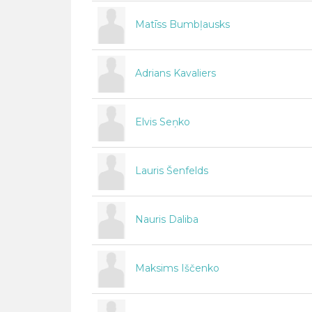
Matīss Bumbļausks
Adrians Kavaliers
Elvis Seņko
Lauris Šenfelds
Nauris Daliba
Maksims Iščenko