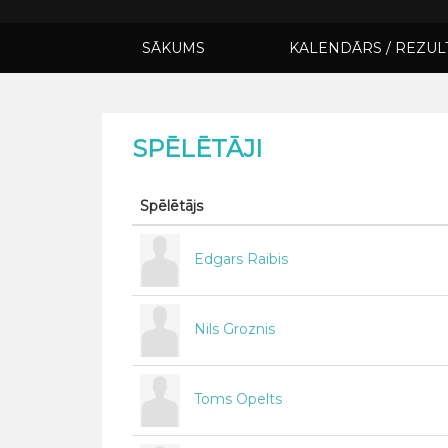
SĀKUMS
KALENDĀRS / REZUL
SPĒLĒTĀJI
Spēlētājs
Edgars Raibis
Nils Groznis
Toms Opelts