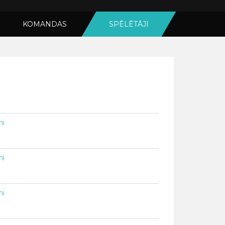
KOMANDAS
SPĒLĒTĀJI
ni
ni
ni