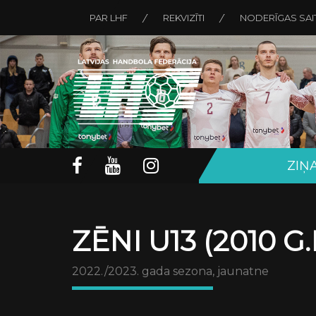
PAR LHF
REKVIZĪTI
NODERĪGAS SAI
ZIŅ
ZĒNI U13 (2010 G.
2022./2023. gada sezona, jaunatne