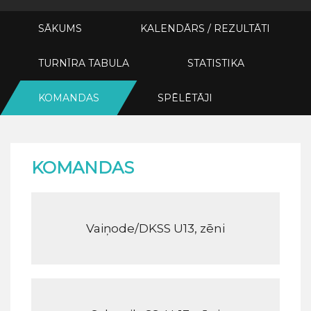
SĀKUMS
KALENDĀRS / REZULTĀTI
TURNĪRA TABULA
STATISTIKA
KOMANDAS
SPĒLĒTĀJI
KOMANDAS
Vaiņode/DKSS U13, zēni