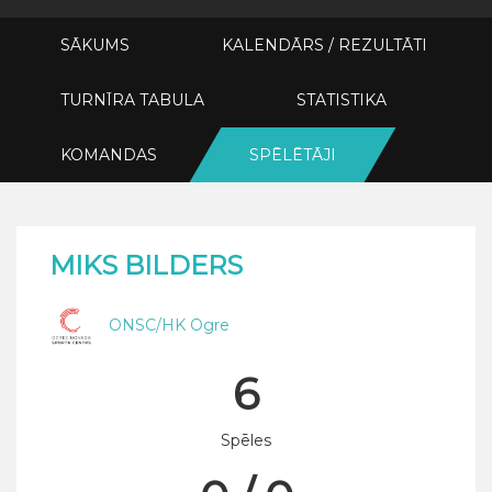
SĀKUMS
KALENDĀRS / REZULTĀTI
TURNĪRA TABULA
STATISTIKA
KOMANDAS
SPĒLĒTĀJI
MIKS BILDERS
ONSC/HK Ogre
6
Spēles