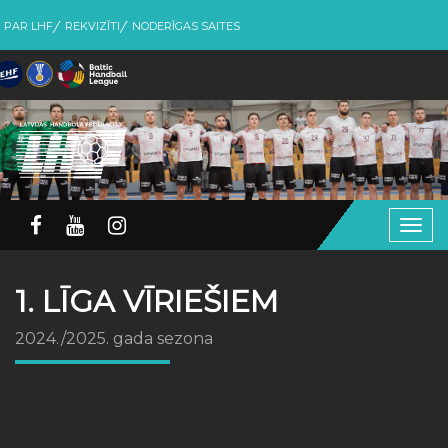
PAR LHF
REKVIZĪTI
NODERĪGAS SAITES
Togg
navig
1. LĪGA VĪRIEŠIEM
2024./2025. gada sezona