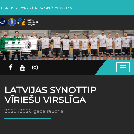
PAR LHF
REKVIZĪTI
NODERĪGAS SAITES
Togg
navig
LATVIJAS SYNOTTIP
VĪRIEŠU VIRSLĪGA
2025./2026. gada sezona