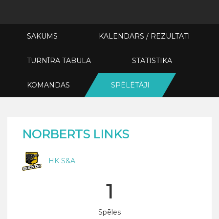
SĀKUMS
KALENDĀRS / REZULTĀTI
TURNĪRA TABULA
STATISTIKA
KOMANDAS
SPĒLĒTĀJI
NORBERTS LINKS
HK S&A
1
Spēles