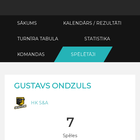
SĀKUMS
KALENDĀRS / REZULTĀTI
TURNĪRA TABULA
STATISTIKA
KOMANDAS
SPĒLĒTĀJI
GUSTAVS ONDZULS
HK S&A
7
Spēles