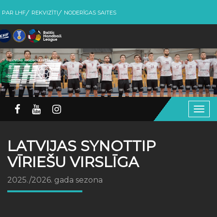
PAR LHF
REKVIZĪTI
NODERĪGAS SAITES
Togg
navig
LATVIJAS SYNOTTIP
VĪRIEŠU VIRSLĪGA
2025./2026. gada sezona