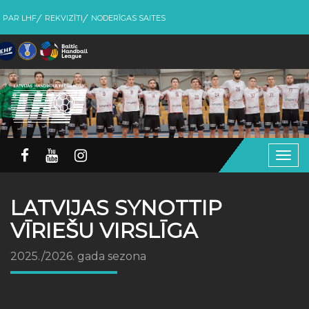
PAR LHF
REKVIZĪTI
NODERĪGAS SAITES
Togg
navig
LATVIJAS SYNOTTIP
VĪRIEŠU VIRSLĪGA
2025./2026. gada sezona