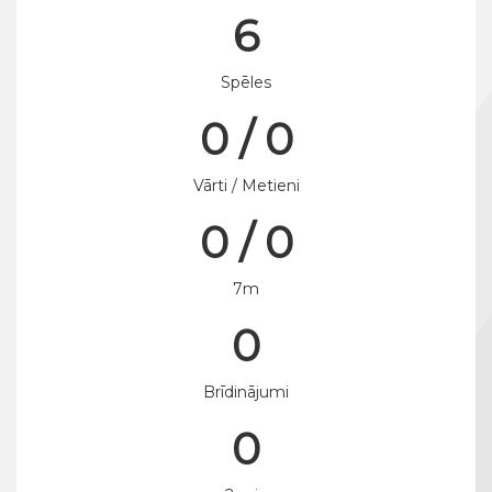
6
Spēles
0 / 0
Vārti / Metieni
0 / 0
7m
0
Brīdinājumi
0