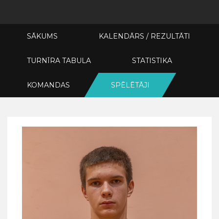
SĀKUMS
KALENDĀRS / REZULTĀTI
TURNĪRA TABULA
STATISTIKA
KOMANDAS
SPĒLĒTĀJI