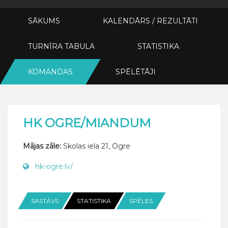
SĀKUMS
KALENDĀRS / REZULTĀTI
TURNĪRA TABULA
STATISTIKA
KOMANDAS
SPĒLĒTĀJI
HK OGRE/MIANDUM
Mājas zāle:
Skolas iela 21, Ogre
hk-ogre.lv/
SASTĀVS
STATISTIKA
SPĒLES