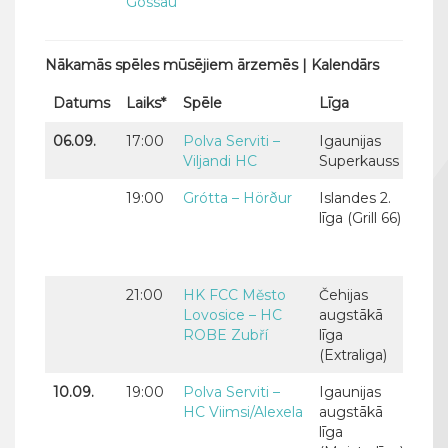
Gossau
Nākamās spēles mūsējiem ārzemēs | Kalendārs
Datums
Laiks*
Spēle
Līga
Latv
06.09.
17:00
Polva Serviti –
Igaunijas
Artū
Viljandi HC
Superkauss
Mei
19:00
Grótta – Hörður
Islandes 2.
Artū
līga (Grill 66)
Endi
Elg
Kuš
21:00
HK FCC Město
Čehijas
Endi
Lovosice – HC
augstākā
Šne
ROBE Zubří
līga
(Extraliga)
10.09.
19:00
Polva Serviti –
Igaunijas
Artū
HC Viimsi/Alexela
augstākā
Mei
līga