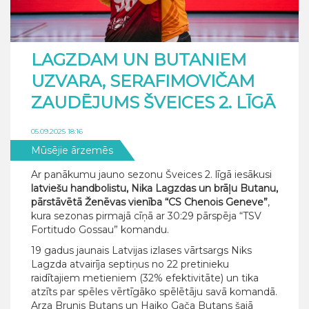
LAGZDAM UN BUTANIEM
UZVARA, SERAFIMOVIČAM
ZAUDĒJUMS ŠVEICES 2. LĪGĀ
05.09.2025 18:16
Mūsējie ārzemēs
Ar panākumu jauno sezonu Šveices 2. līgā iesākusi
latviešu handbolistu, Nika Lagzdas un brāļu Butanu,
pārstāvētā Ženēvas vienība “CS Chenois Geneve”
,
kura sezonas pirmajā cīņā ar 30:29 pārspēja “TSV
Fortitudo Gossau” komandu.
19 gadus jaunais Latvijas izlases vārtsargs Niks
Lagzda atvairīja septiņus no 22 pretinieku
raidītajiem metieniem (32% efektivitāte) un tika
atzīts par spēles vērtīgāko spēlētāju savā komandā.
Arza Brunis Butans un Haiko Gača Butans šajā