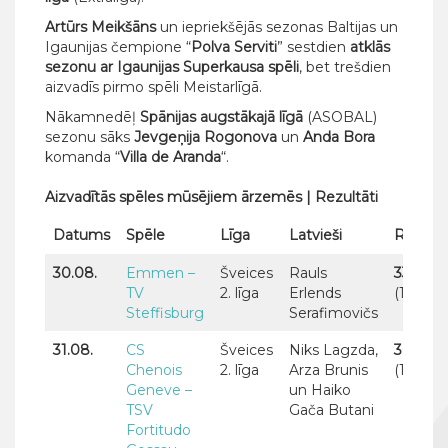
Artūrs Meikšāns
un iepriekšējās sezonas Baltijas un
Igaunijas čempione “
Polva Serviti
” sestdien
atklās
sezonu ar
Igaunijas
Superkausa
spēli
, bet trešdien
aizvadīs pirmo spēli Meistarlīgā.
Nākamnedēļ
Spānijas augstākajā līgā
(ASOBAL)
sezonu sāks
Jevgeņija Rogonova
un
Anda Bora
komanda “
Villa de Aranda
“.
Aizvadītās spēles mūsējiem ārzemēs | Rezultāti
Datums
Spēle
Līga
Latvieši
Rezultā
30.08.
Emmen –
Šveices
Rauls
33:30
TV
2. līga
Erlends
(18:12)
Steffisburg
Serafimovičs
31.08.
CS
Šveices
Niks Lagzda,
30:29
Chenois
2. līga
Arza Brunis
(15:15)
Geneve –
un Haiko
TSV
Gača Butani
Fortitudo