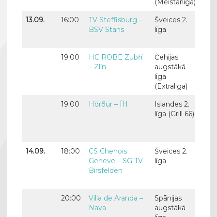
(Meistarlīga)
13.09.
16:00
TV Steffisburg –
Šveices 2.
Rau
BSV Stans
līga
Erl
Ser
19:00
HC ROBE Zubří
Čehijas
Endi
– Zlín
augstākā
Šne
līga
(Extraliga)
19:00
Hörður – ÍH
Islandes 2.
Artū
līga (Grill 66)
Endi
Elg
Kuš
14.09.
18:00
CS Chenois
Šveices 2.
Nik
Geneve – SG TV
līga
Arz
Birsfelden
un 
Gač
20:00
Villa de Aranda –
Spānijas
Jev
Nava
augstākā
Rog