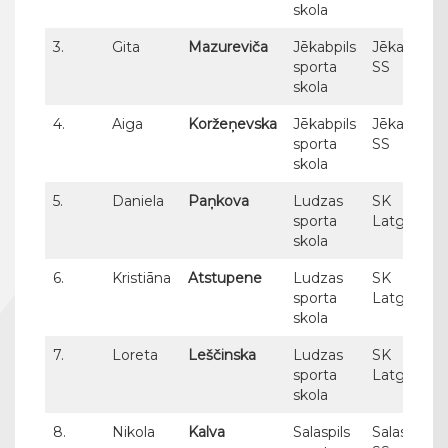
skola
3.
Gita
Mazureviča
Jēkabpils
Jēkabpils
sporta
SS
skola
4.
Aiga
Koržeņevska
Jēkabpils
Jēkabpils
sporta
SS
skola
5.
Daniela
Paņkova
Ludzas
SK
sporta
Latgols
skola
6.
Kristiāna
Atstupene
Ludzas
SK
sporta
Latgols
skola
7.
Loreta
Leščinska
Ludzas
SK
sporta
Latgols
skola
8.
Nikola
Kalva
Salaspils
Salaspils