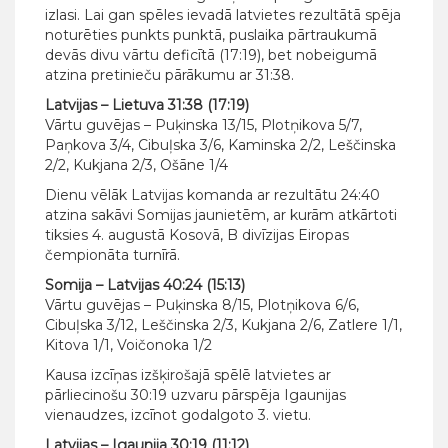
izlasi. Lai gan spēles ievadā latvietes rezultātā spēja
noturēties punkts punktā, puslaika pārtraukumā
devās divu vārtu deficītā (17:19), bet nobeigumā
atzina pretinieču pārākumu ar 31:38.
Latvijas – Lietuva 31:38 (17:19)
Vārtu guvējas – Puķinska 13/15, Plotņikova 5/7,
Paņkova 3/4, Cibuļska 3/6, Kaminska 2/2, Leščinska
2/2, Kukjana 2/3, Ošāne 1/4
Dienu vēlāk Latvijas komanda ar rezultātu 24:40
atzina sakāvi Somijas jaunietēm, ar kurām atkārtoti
tiksies 4. augustā Kosovā, B divīzijas Eiropas
čempionāta turnīrā.
Somija – Latvijas 40:24 (15:13)
Vārtu guvējas – Puķinska 8/15, Plotņikova 6/6,
Cibuļska 3/12, Leščinska 2/3, Kukjana 2/6, Zatlere 1/1,
Kitova 1/1, Voičonoka 1/2
Kausa izcīņas izšķirošajā spēlē latvietes ar
pārliecinošu 30:19 uzvaru pārspēja Igaunijas
vienaudzes, izcīnot godalgoto 3. vietu.
Latvijas – Igaunija 30:19 (11:12)