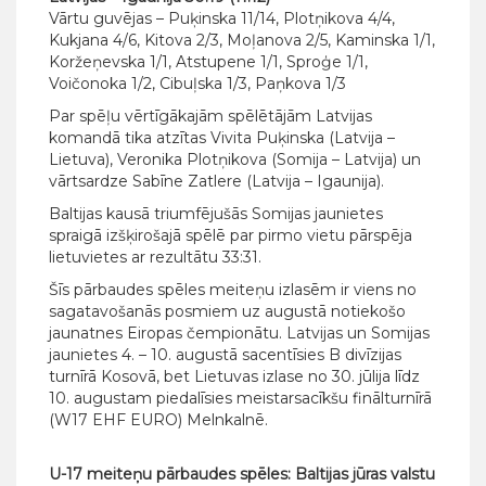
Vārtu guvējas – Puķinska 11/14, Plotņikova 4/4,
Kukjana 4/6, Kitova 2/3, Moļanova 2/5, Kaminska 1/1,
Koržeņevska 1/1, Atstupene 1/1, Sproģe 1/1,
Voičonoka 1/2, Cibuļska 1/3, Paņkova 1/3
Par spēļu vērtīgākajām spēlētājām Latvijas
komandā tika atzītas Vivita Puķinska (Latvija –
Lietuva), Veronika Plotņikova (Somija – Latvija) un
vārtsardze Sabīne Zatlere (Latvija – Igaunija).
Baltijas kausā triumfējušās Somijas jaunietes
spraigā izšķirošajā spēlē par pirmo vietu pārspēja
lietuvietes ar rezultātu 33:31.
Šīs pārbaudes spēles meiteņu izlasēm ir viens no
sagatavošanās posmiem uz augustā notiekošo
jaunatnes Eiropas čempionātu. Latvijas un Somijas
jaunietes 4. – 10. augustā sacentīsies B divīzijas
turnīrā Kosovā, bet Lietuvas izlase no 30. jūlija līdz
10. augustam piedalīsies meistarsacīkšu finālturnīrā
(W17 EHF EURO) Melnkalnē.
U-17 meiteņu pārbaudes spēles: Baltijas jūras valstu