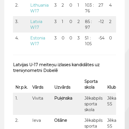
2.
Lithuania
3
2
0
1
103 :
27
4
W17
76
3.
Latvia
3
1
0
2
85 :
-12
2
W17
97
4.
Estonia
3
0
0
3
51 :
-54
0
W17
105
Latvijas U-17 meiteņu izlases kandidātes uz
treniņnometni Dobelē
Sporta
Nr.p.k.
Vārds
Uzvārds
skola
Klubs
1.
Vivita
Puķinska
Jēkabpils
Jēkabpils
sporta
SS
skola
2.
Ieva
Ošāne
Jēkabpils
Jēkabpils
sporta
SS