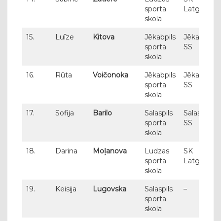
sporta
Latgols
skola
15.
Luīze
Kitova
Jēkabpils
Jēkabpils
sporta
SS
skola
16.
Rūta
Voičonoka
Jēkabpils
Jēkabpils
sporta
SS
skola
17.
Sofija
Barilo
Salaspils
Salaspils
sporta
SS
skola
18.
Darina
Moļanova
Ludzas
SK
sporta
Latgols
skola
19.
Keisija
Lugovska
Salaspils
–
sporta
skola