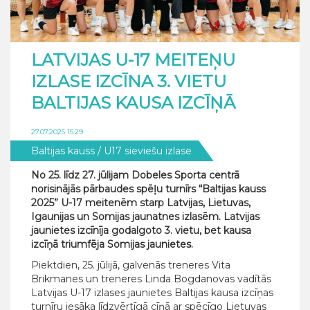
LATVIJAS U-17 MEITEŅU
IZLASE IZCĪNA 3. VIETU
BALTIJAS KAUSA IZCĪŅĀ
27.07.2025 15:29
Baltijas kauss
/ U17 sieviešu izlase
No 25. līdz 27. jūlijam Dobeles Sporta centrā
norisinājās pārbaudes spēļu turnīrs “Baltijas kauss
2025” U-17 meitenēm starp Latvijas, Lietuvas,
Igaunijas un Somijas jaunatnes izlasēm. Latvijas
jaunietes izcīnīja godalgoto 3. vietu, bet kausa
izcīņā triumfēja Somijas jaunietes.
Piektdien, 25. jūlijā, galvenās treneres Vita
Brikmanes un treneres Linda Bogdanovas vadītās
Latvijas U-17 izlases jaunietes Baltijas kausa izcīņas
turnīru iesāka līdzvērtīgā cīņā ar spēcīgo Lietuvas