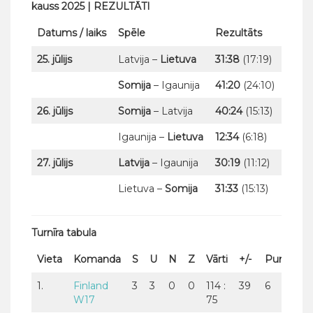
kauss 2025 | REZULTĀTI
Datums / laiks
Spēle
Rezultāts
25. jūlijs
Latvija –
Lietuva
31:38
(17:19)
Somija
– Igaunija
41:20
(24:10)
26. jūlijs
Somija
– Latvija
40:24
(15:13)
Igaunija –
Lietuva
12:34
(6:18)
27. jūlijs
Latvija
– Igaunija
30:19
(11:12)
Lietuva –
Somija
31:33
(15:13)
Turnīra tabula
Vieta
Komanda
S
U
N
Z
Vārti
+/-
Punkti
1.
Finland
3
3
0
0
114 :
39
6
W17
75