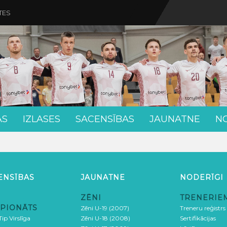
TES
AS
IZLASES
SACENSĪBAS
JAUNATNE
N
ENSĪBAS
JAUNATNE
NODERĪGI
ZĒNI
TRENERIE
PIONĀTS
Zēni U-19 (2007)
Treneru reģistrs
ip Virslīga
Zēni U-18 (2008)
Sertifikācijas