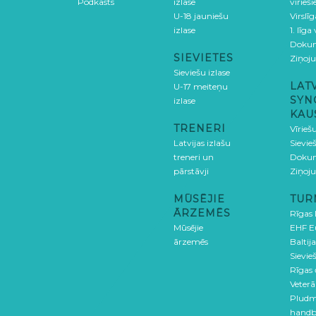
Podkāsts
izlase
vīrieš
U-18 jauniešu
Virslī
izlase
1. līga
Doku
SIEVIETES
Ziņoj
Sieviešu izlase
LAT
U-17 meiteņu
SYN
izlase
KAU
TRENERI
Vīrieš
Latvijas izlašu
Sievie
treneri un
Doku
pārstāvji
Ziņoj
MŪSĒJIE
TUR
ĀRZEMĒS
Rīgas
Mūsējie
EHF E
ārzemēs
Baltija
Sievieš
Rīgas
Veterā
Pludm
handb