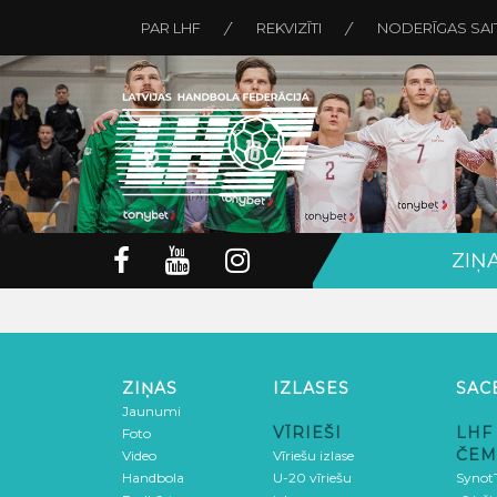
PAR LHF
REKVIZĪTI
NODERĪGAS SAI
ZIŅ
ZIŅAS
IZLASES
SAC
Jaunumi
VĪRIEŠI
LHF
Foto
ČEM
Video
Vīriešu izlase
Handbola
U-20 vīriešu
SynotT