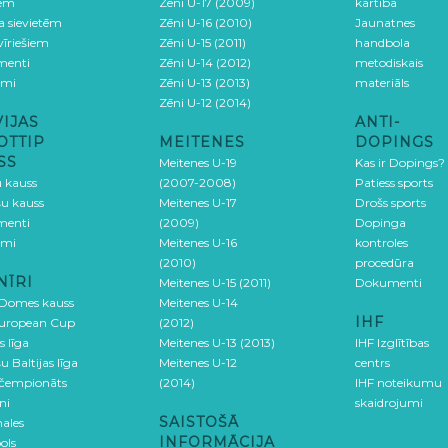
iem
Zēni U-17 (2009)
kārtība
ga sievietēm
Zēni U-16 (2010)
Jaunatnes
 vīriešiem
Zēni U-15 (2011)
handbola
menti
Zēni U-14 (2012)
metodiskais
umi
Zēni U-13 (2013)
materiāls
Zēni U-12 (2014)
VIJAS
ANTI-
OTTIP
MEITENES
DOPINGS
SS
Meitenes U-19
Kas ir Dopings?
u kauss
(2007-2008)
Patiess sports
šu kauss
Meitenes U-17
Drošs sports
menti
(2009)
Dopinga
umi
Meitenes U-16
kontroles
(2010)
procedūra
NĪRI
Meitenes U-15 (2011)
Dokumenti
 Domes kauss
Meitenes U-14
IHF
uropean Cup
(2012)
s līga
Meitenes U-13 (2013)
IHF Izglītības
u Baltijas līga
Meitenes U-12
centrs
 čempionāts
(2014)
IHF noteikumu
ni
skaidrojumi
SAISTOŠĀ
ales
INFORMĀCIJA
ols