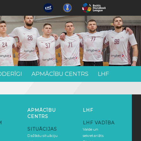
ODERĪGI
APMĀCĪBU CENTRS
LHF
APMĀCĪBU
LHF
CENTRS
M
LHF VADĪBA
SITUĀCIJAS
Valde un
Dažādu situāciju
sekretariāts