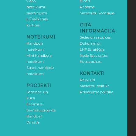
video
Biedri
Noteikumu
Padome
skaidrojumi
Sacensību komisijas
LČ sarkanās
CITA
kartītes
INFORMĀCIJA
NOTEIKUMI
Sēdes un sapulces
Handbola
Dokumenti
noteikumi
LHF Stratēģija
Mini handbola
Noderīgas saites
noteikumi
Kopsapulces
Street handbola
KONTAKTI
noteikumi
Rekvizīti
PROJEKTI
Sīkdatņu politika
Semināri un
Privātuma politika
kursi
Erasmus+
tiesnešu projekts
Handball
Whistle