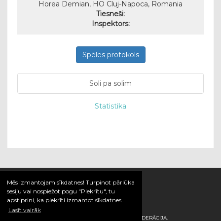
Horea Demian, HO Cluj-Napoca, Romania
Tiesneši:
Inspektors:
Spēles protokols
Soli pa solim
Statistika
Mēs izmantojam sīkdatnes! Turpinot pārlūka
sesiju vai nospiežot pogu "Piekrītu", tu
apstiprini, ka piekrīti izmantot sīkdatnes.
Lasīt vairāk
© 2026 / LATVIJAS HANDBOLA FEDERĀCIJA.