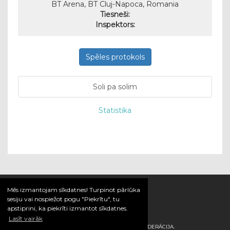
BT Arena, BT Cluj-Napoca, Romania
Tiesneši:
Inspektors:
Spēles protokols
Soli pa solim
Statistika
Mēs izmantojam sīkdatnes! Turpinot pārlūka
sesiju vai nospiežot pogu "Piekrītu", tu
apstiprini, ka piekrīti izmantot sīkdatnes.
Lasīt vairāk
© 2026 / LATVIJAS HANDBOLA FEDERĀCIJA.