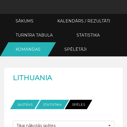
SĀKUMS
KALENDĀRS / REZULTĀTI
TURNĪRA TABULA
STATISTIKA
KOMANDAS
SPĒLĒTĀJI
LITHUANIA
SASTĀVS
STATISTIKA
SPĒLES
Tikai nākošās spēles