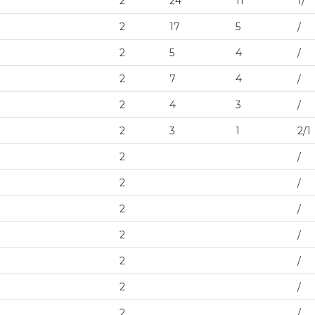
2
24
11
1/
2
17
5
/
2
5
4
/
2
7
4
/
2
4
3
/
2
3
1
2/1
2
/
2
/
2
/
2
/
2
/
2
/
2
/