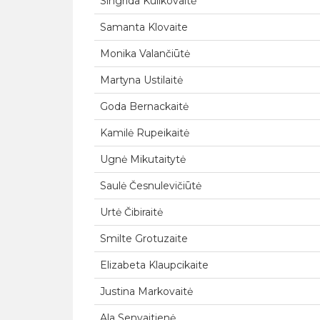
Singrida Kulikovaitė
Samanta Klovaite
Monika Valančiūtė
Martyna Ustilaitė
Goda Bernackaitė
Kamilė Rupeikaitė
Ugnė Mikutaitytė
Saulė Česnulevičiūtė
Urtė Čibiraitė
Smilte Grotuzaite
Elizabeta Klaupcikaite
Justina Markovaitė
Ala Senvaitienė