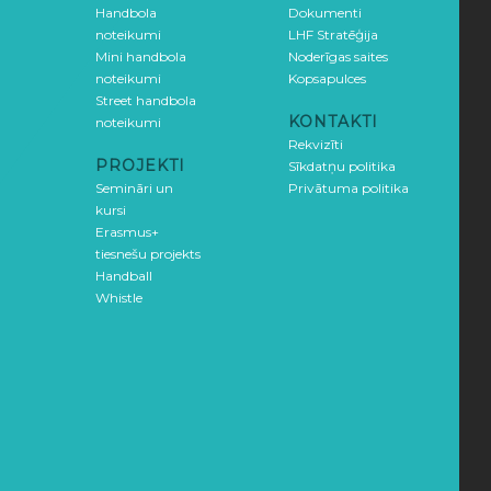
Handbola
Dokumenti
noteikumi
LHF Stratēģija
Mini handbola
Noderīgas saites
noteikumi
Kopsapulces
Street handbola
KONTAKTI
noteikumi
Rekvizīti
PROJEKTI
Sīkdatņu politika
Semināri un
Privātuma politika
kursi
Erasmus+
tiesnešu projekts
Handball
Whistle