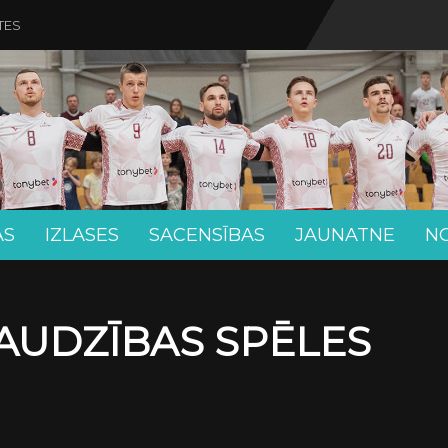
TES
AS
IZLASES
SACENSĪBAS
JAUNATNE
N
RAUDZĪBAS SPĒLES