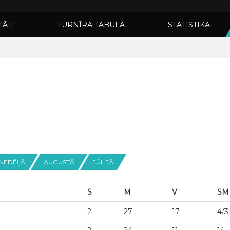
TĀTI
TURNĪRA TABULA
STATISTIKA
 NEDĒĻĀ
AUGUSTĀ
JŪLIJĀ
S
M
V
SM
2
27
17
4/3