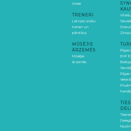
SYN
izlase
KAU
TRENERI
Vīrieš
Latvijas izlašu
Sievie
treneri un
Doku
pārstāvji
Ziņoj
MŪSĒJIE
TUR
ĀRZEMĒS
Rīgas
Mūsējie
EHF E
ārzemēs
Baltija
Sievieš
Rīgas
Veterā
Pludm
handb
TIES
DEL
Tiesne
Delegā
Nozīm