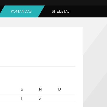
KOMANDAS
SPĒLĒTĀJI
B
N
D
1
3