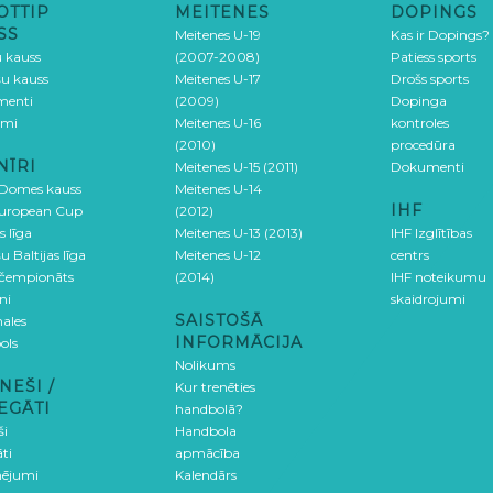
OTTIP
MEITENES
DOPINGS
SS
Meitenes U-19
Kas ir Dopings?
u kauss
(2007-2008)
Patiess sports
šu kauss
Meitenes U-17
Drošs sports
menti
(2009)
Dopinga
umi
Meitenes U-16
kontroles
(2010)
procedūra
NĪRI
Meitenes U-15 (2011)
Dokumenti
 Domes kauss
Meitenes U-14
IHF
uropean Cup
(2012)
s līga
Meitenes U-13 (2013)
IHF Izglītības
u Baltijas līga
Meitenes U-12
centrs
 čempionāts
(2014)
IHF noteikumu
ni
skaidrojumi
SAISTOŠĀ
ales
INFORMĀCIJA
ols
Nolikums
NEŠI /
Kur trenēties
EGĀTI
handbolā?
ši
Handbola
ti
apmācība
ējumi
Kalendārs