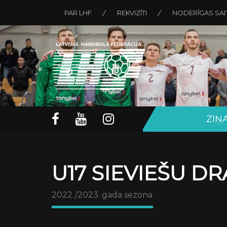
PAR LHF
REKVIZĪTI
NODERĪGAS SAI
ZIŅ
U17 SIEVIEŠU D
2022./2023. gada sezona