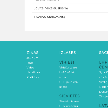
Jovita Mikalauskienė
Evelina Markovaitė
ZIŅAS
IZLASES
SAC
Jaunumi
VĪRIEŠI
LHF
Foto
ČEM
Video
Vīriešu izlase
Handbola
U-20 vīriešu
SynotT
Podkāsts
izlase
vīrieš
U-18 jauniešu
Virslī
izlase
1. līga
Doku
SIEVIETES
Ziņoj
Sieviešu izlase
LAT
U-17 meiteņu