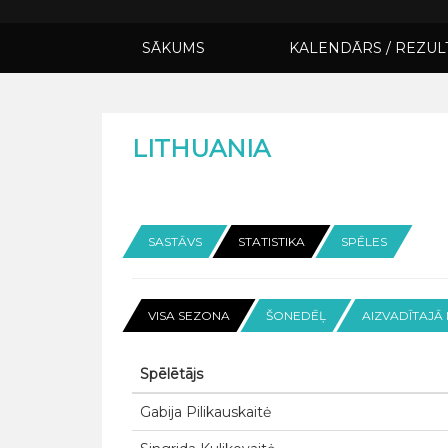
SĀKUMS
KALENDĀRS / REZUL
LITHUANIA
SASTĀVS
STATISTIKA
SPĒLES
VISA SEZONA
ŠONEDĒĻ
AIZVADĪTAJĀ
Spēlētājs
Gabija Pilikauskaitė