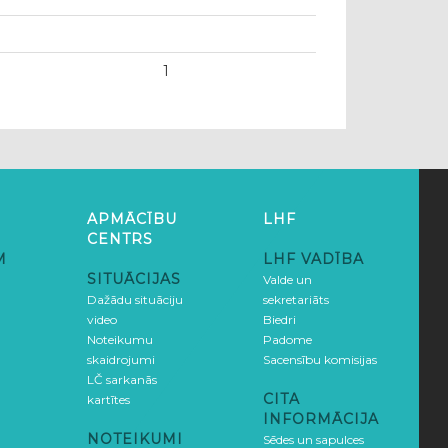
1
APMĀCĪBU
LHF
CENTRS
M
LHF VADĪBA
SITUĀCIJAS
Valde un
Dažādu situāciju
sekretariāts
video
Biedri
Noteikumu
Padome
skaidrojumi
Sacensību komisijas
LČ sarkanās
CITA
kartītes
INFORMĀCIJA
NOTEIKUMI
Sēdes un sapulces