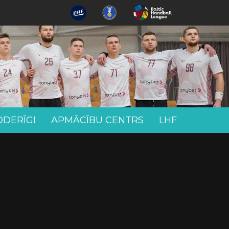
ODERĪGI
APMĀCĪBU CENTRS
LHF