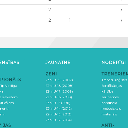
2
/
2
1
/
ENSĪBAS
JAUNATNE
NODERĪGI
ZĒNI
TRENERIE
PIONĀTS
Zēni U-19 (2007)
Treneru reģistrs
ip Virslīga
Zēni U-18 (2008)
Sertifikācijas
iem
Zēni U-17 (2009)
kārtība
ga sievietēm
Zēni U-16 (2010)
Jaunatnes
 vīriešiem
Zēni U-15 (2011)
handbola
menti
Zēni U-14 (2012)
metodiskais
umi
Zēni U-13 (2013)
materiāls
Zēni U-12 (2014)
VIJAS
ANTI-